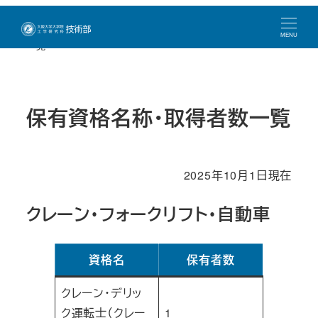
メ
トップページ
技術部について
保有資格名称・取得者数
イ
MENU
一覧
ン
コ
ン
保有資格名称・取得者数一覧
テ
ン
ツ
へ
2025年10月1日現在
移
クレーン・フォークリフト・自動車
動
資格名
保有者数
クレーン・デリッ
ク運転士（クレー
1