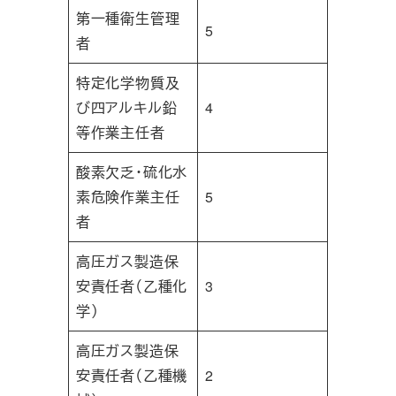
第一種衛生管理
5
者
特定化学物質及
び四アルキル鉛
4
等作業主任者
酸素欠乏・硫化水
素危険作業主任
5
者
高圧ガス製造保
安責任者（乙種化
3
学）
高圧ガス製造保
安責任者（乙種機
2