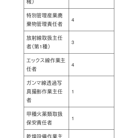
械）
特別管理産業廃
4
棄物管理責任者
放射線取扱主任
3
者（第1種）
エックス線作業主
4
任者
ガンマ線透過写
真撮影作業主任
1
者
甲種火薬類取扱
1
保安責任者
乾燥設備作業主