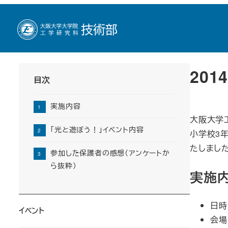
メ
トップページ
イベント
夏休みおもしろ理科実験
2014 光
イ
ン
コ
ン
20
目次
テ
ン
実施内容
ツ
大阪大学
へ
「光と遊ぼう！」イベント内容
小学校3
移
たしました
動
参加した保護者の感想（アンケートか
ら抜粋）
実施
日時：
イベント
会場