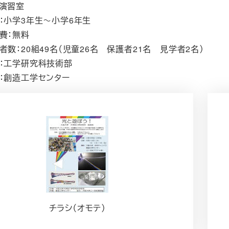
演習室
：小学3年生～小学6年生
費：無料
者数：20組49名（児童26名 保護者21名 見学者2名）
：工学研究科技術部
：創造工学センター
チラシ（オモテ）