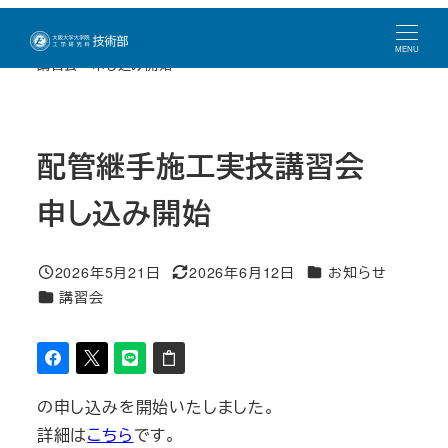
メ
トップページ
新着情報
お知らせ
配管継手施工実技
イ
MENU
講習会 申し込み開始
ン
コ
ン
配管継手施工実技講習会
テ
ン
申し込み開始
ツ
へ
カテゴリー
移
2026年5月21日
2026年6月12日
お知らせ
投稿日
更新日
カテゴリー
講習会
動
の申し込みを開始いたしました。
詳細は
こちら
です。