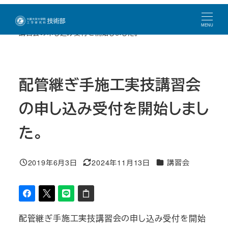
メ
トップページ
新着情報
講習会
配管継ぎ手施工実技
イ
MENU
講習会の申し込み受付を開始しました。
ン
コ
ン
配管継ぎ手施工実技講習会
テ
ン
の申し込み受付を開始しまし
ツ
へ
た。
移
動
カテゴリー
2019年6月3日
2024年11月13日
講習会
投稿日
更新日
配管継ぎ手施工実技講習会の申し込み受付を開始