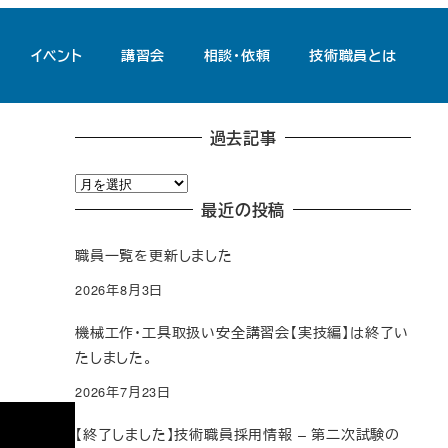
イベント
講習会
相談・依頼
技術職員とは
過去記事
過
去
最近の投稿
記
職員一覧を更新しました
事
2026年8月3日
機械工作・工具取扱い安全講習会【実技編】は終了い
たしました。
2026年7月23日
【終了しました】技術職員採用情報 – 第二次試験の